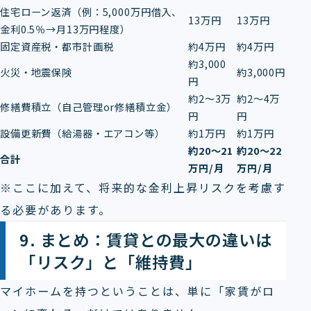
住宅ローン返済（例：5,000万円借入、
13万円
13万円
金利0.5％→月13万円程度）
固定資産税・都市計画税
約4万円
約4万円
約3,000
火災・地震保険
約3,000円
円
約2～3万
約2～4万
修繕費積立（自己管理or修繕積立金）
円
円
設備更新費（給湯器・エアコン等）
約1万円
約1万円
約20～21
約20～22
合計
万円/月
万円/月
※ここに加えて、将来的な金利上昇リスクを考慮す
る必要があります。
9. まとめ：賃貸との最大の違いは
「リスク」と「維持費」
マイホームを持つということは、単に「家賃がロ