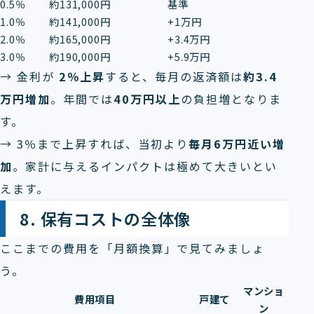
0.5％
約131,000円
基準
1.0％
約141,000円
+1万円
2.0％
約165,000円
+3.4万円
3.0％
約190,000円
+5.9万円
→ 金利が
2％上昇
すると、毎月の返済額は
約3.4
万円増加
。年間では
40万円以上
の負担増となりま
す。
→ 3％まで上昇すれば、当初より
毎月6万円近い増
加
。家計に与えるインパクトは極めて大きいとい
えます。
8. 保有コストの全体像
ここまでの費用を「月額換算」で見てみましょ
う。
マンショ
費用項目
戸建て
ン